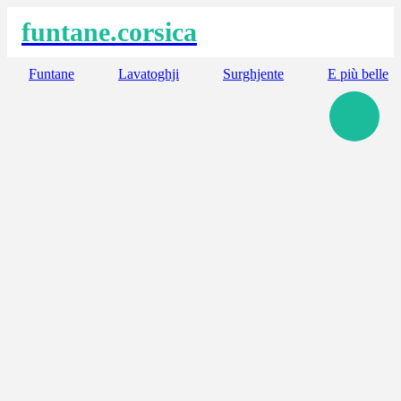
funtane.corsica
Funtane
Lavatoghji
Surghjente
E più belle
Funtana di Ghezzu
Muru, Corsica Suprana
Lavatoghju
Mandriale, Santa Maria di Lota, Corsica Suprana
Funtana Maiò
Paisolu di Vassalacci, Bastelica, Corsica Suttana