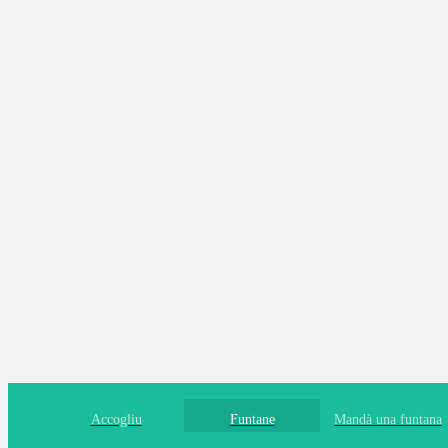
Funtana di Bona Cena
I Pozzi, Corsica Suttana
Funtana di Verghju
D420, Macà Croce, Corsica Suttana
Accogliu
Funtane
Mandà una funtana